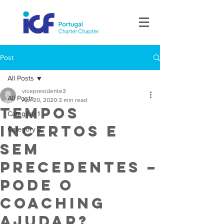
Post
All Posts
vicepresidente3
All Posts
Apr 20, 2020
3 min read
Tempos
Category 1
incertos e
Category 2
sem
precedentes –
pode o
coaching
ajudar?