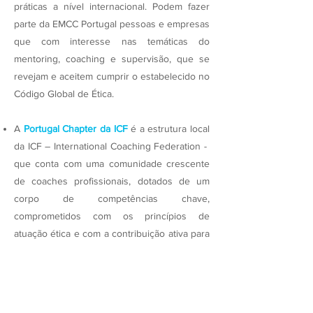
práticas a nível internacional. Podem fazer
parte da EMCC Portugal pessoas e empresas
que com interesse nas temáticas do
mentoring, coaching e supervisão, que se
revejam e aceitem cumprir o estabelecido no
Código Global de Ética.
A
Portugal Chapter da ICF
é a estrutura local
da ICF – International Coaching Federation -
que conta com uma comunidade crescente
de coaches profissionais, dotados de um
corpo de competências chave,
comprometidos com os princípios de
atuação ética e com a contribuição ativa para
a concretização da visão (o coaching é parte
integrante de uma sociedade próspera e
cada membro da ICF representa a mais alta
qualidade do coaching profissional), da