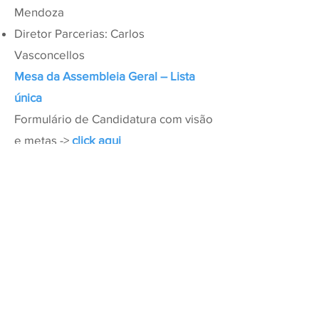
Mendoza
Diretor Parcerias: Carlos
Vasconcellos
Mesa da Assembleia Geral – Lista
única
Formulário de Candidatura com visão
e metas ->
click aqui
Presidente: Teresa Oliveira
Vice-Presidente: Inês Diogo
Vice-Presidente: Catarina Morgado
Conselho Fiscal – Lista única
Formulário de Candidatura com visão
e metas ->
click aqui
Presidente: Joana Domingues
Vice-Presidente: João Virott