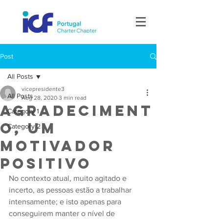
Post
All Posts
vicepresidente3
All Posts
Aug 28, 2020
3 min read
Agradeciment
Category 1
o, um
Category 2
motivador
positivo
No contexto atual, muito agitado e 
incerto, as pessoas estão a trabalhar 
intensamente; e isto apenas para 
conseguirem manter o nível de 