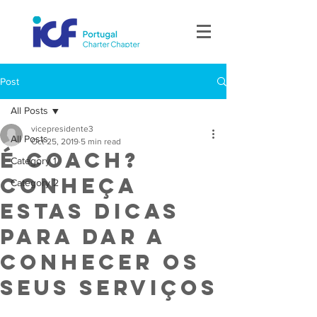
Post
All Posts
vicepresidente3
All Posts
Oct 25, 2019
5 min read
É Coach?
Category 1
Conheça
Category 2
estas dicas
para dar a
conhecer os
seus serviços