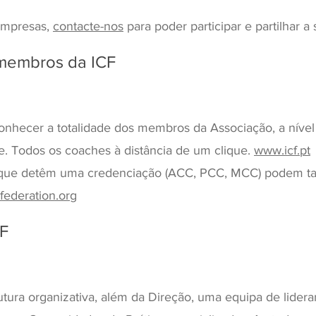
empresas,
contacte-nos
para poder participar e partilhar a
membros da ICF
conhecer a totalidade dos membros da Associação, a nível 
e. Todos os coaches à distância de um clique.
www.icf.pt
que detêm uma credenciação (ACC, PCC, MCC) podem t
ederation.org
CF
tura organizativa, além da Direção, uma equipa de lider