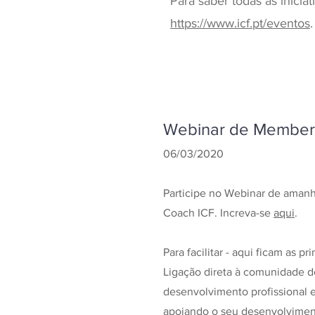
Para saber todas as inicia
https://www.icf.pt/eventos
.
Webinar de Members
06/03/2020
Participe no Webinar de amanhã
Coach ICF. Increva-se
aqui
.
Para facilitar - aqui ficam as pr
Ligação direta à comunidade de
desenvolvimento profissional
apoiando o seu desenvolvimen