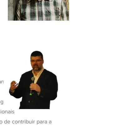
anos
ng que
ionais
 de contribuir para a