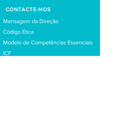
CONTACTE-NOS
Mensagem da Direção
Código Ética
Modelo de Competências Essenciais
ICF
FAQs
Política de Privacidade
Contactos
Escreve-nos e tentaremos responder
assim que nos for possível