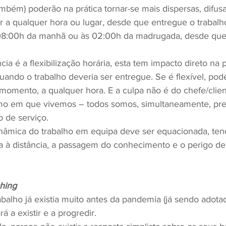
mbém) poderão na prática tornar-se mais dispersas, difus
r a qualquer hora ou lugar, desde que entregue o trabalho
 08:00h da manhã ou às 02:00h da madrugada, desde que
a é a flexibilização horária, esta tem impacto direto na 
uando o trabalho deveria ser entregue. Se é flexível, pode
omento, a qualquer hora. E a culpa não é do chefe/client
o em que vivemos – todos somos, simultaneamente, pre
o de serviço.
nâmica do trabalho em equipa deve ser equacionada, ten
a à distância, a passagem do conhecimento e o perigo de
hing
abalho já existia muito antes da pandemia (já sendo adot
á a existir e a progredir.