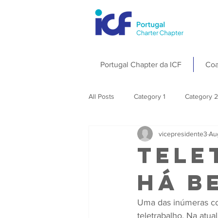
Portugal Chapter da ICF
Coa
All Posts
Category 1
Category 2
vicepresidente3
Au
Tele
há b
Uma das inúmeras con
teletrabalho. Na atua