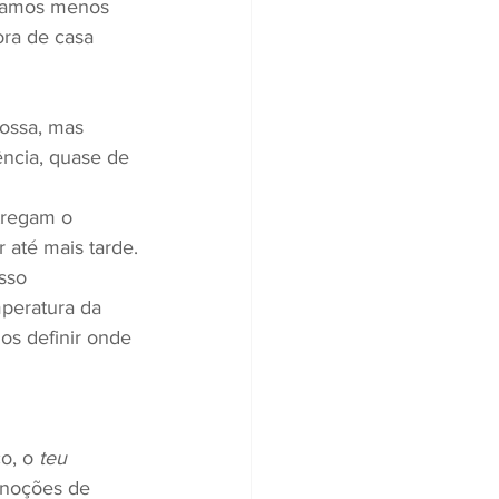
stamos menos 
ora de casa 
nossa, mas 
ncia, quase de 
tregam o 
r até mais tarde.
sso 
peratura da 
os definir onde 
o, o 
teu
 noções de 