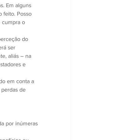
as. Em alguns 
 feito. Posso 
 cumpra o 
perceção do 
rá ser 
e, aliás – na 
stadores e 
do em conta a 
 perdas de 
ada por inúmeras 