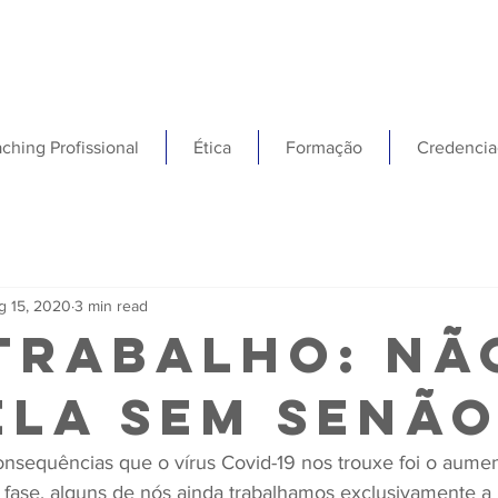
ching Profissional
Ética
Formação
Credencia
g 15, 2020
3 min read
trabalho: nã
ela sem senã
sequências que o vírus Covid-19 nos trouxe foi o aumen
l fase, alguns de nós ainda trabalhamos exclusivamente a p