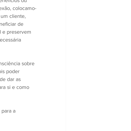
enefícios ou 
lexão, colocamo-
um cliente, 
eficiar de 
al e preservem 
ecessária 
nsciência sobre 
ois poder 
de dar as 
ara si e como 
 para a 