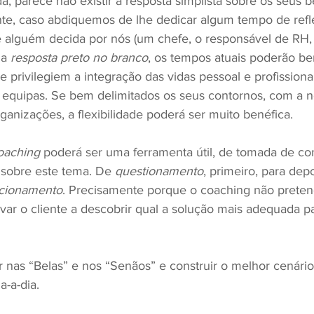
 parece não existir a resposta simplista sobre os seus b
nte, caso abdiquemos de lhe dedicar algum tempo de ref
ue alguém decida por nós (um chefe, o responsável de RH, 
a 
resposta preto no branco
, os tempos atuais poderão ben
ue privilegiem a integração das vidas pessoal e profission
equipas. Se bem delimitados os seus contornos, com a n
ganizações, a flexibilidade poderá ser muito benéfica.
oaching 
poderá ser uma ferramenta útil, de tomada de co
 sobre este tema. De 
questionamento
, primeiro, para dep
icionamento
. Precisamente porque o coaching não preten
var o cliente a descobrir qual a solução mais adequada p
 nas “Belas” e nos “Senãos” e construir o melhor cenário
a-a-dia.