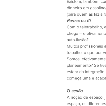
Existem, também, con
dinheiro em gasolina
(para quem as fazia fo
Parece
 ou é?
Com o teletrabalho, 
chega – efetivamente
auto-ilusão?
Muitos profissionais
trabalho, o que por v
Somos, efetivamente,
planeamento? Se tiv
esfera da integração
começa uma e acaba 
O 
senão
A noção de espaço, j
espaço, os diferente