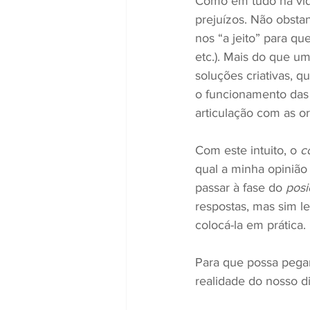
Como em tudo na vida,
prejuízos. Não obsta
nos “a jeito” para q
etc.). Mais do que um
soluções criativas, q
o funcionamento das 
articulação com as or
Com este intuito, o 
c
qual a minha opinião
passar à fase do 
pos
respostas, mas sim le
colocá-la em prática.
Para que possa pegar
realidade do nosso di