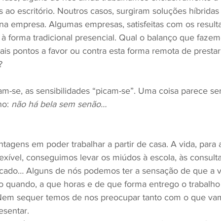
 ao escritório. Noutros casos, surgiram soluções híbridas 
 na empresa. Algumas empresas, satisfeitas com os result
 à forma tradicional presencial. Qual o balanço que fazem
ais pontos a favor ou contra esta forma remota de prestar
?
cam-se, as sensibilidades “picam-se”. Uma coisa parece s
ho: 
não há bela sem senão…
tagens em poder trabalhar a partir de casa. A vida, para 
lexível, conseguimos levar os miúdos à escola, às consult
cado… Alguns de nós podemos ter a sensação de que a vi
o quando, a que horas e de que forma entrego o trabalho
Nem sequer temos de nos preocupar tanto com o que vam
sentar.