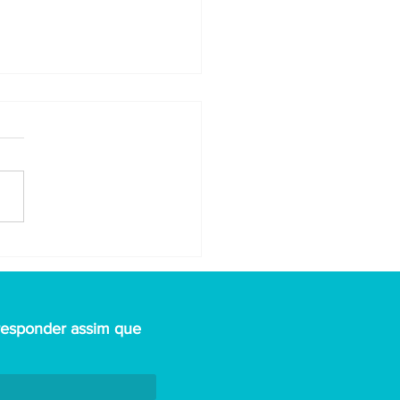
Razões pelas
ais as
ssoas não
zem o que
responder assim que
nsam no
abalho