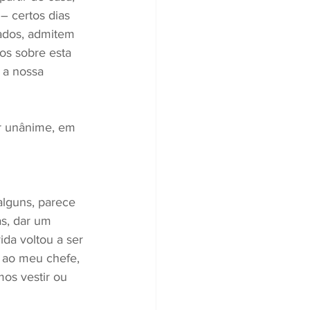
– certos dias 
ados, admitem 
os sobre esta 
 a nossa 
er unânime, em 
alguns, parece 
as, dar um 
da voltou a ser 
 ao meu chefe, 
os vestir ou 