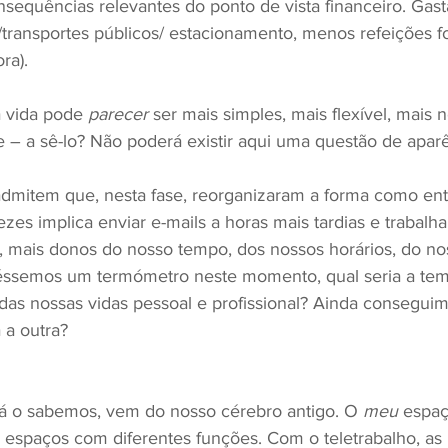
sequências relevantes do ponto de vista financeiro. Ga
/transportes públicos/ estacionamento, menos refeições f
ra).
a vida pode 
parecer
 ser mais simples, mais flexível, mais 
 – a sê-lo? Não poderá existir aqui uma questão de aparê
 admitem que, nesta fase, reorganizaram a forma como en
ezes implica enviar e-mails a horas mais tardias e trabalha
 mais donos do nosso tempo, dos nossos horários, do no
éssemos um termómetro neste momento, qual seria a tem
 das nossas vidas pessoal e profissional? Ainda conseguim
a outra?
á o sabemos, vem do nosso cérebro antigo. O 
meu
 espaç
s espaços com diferentes funções. Com o teletrabalho, as