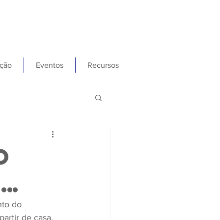
ção
Eventos
Recursos
o
o…
to do 
artir de casa, 