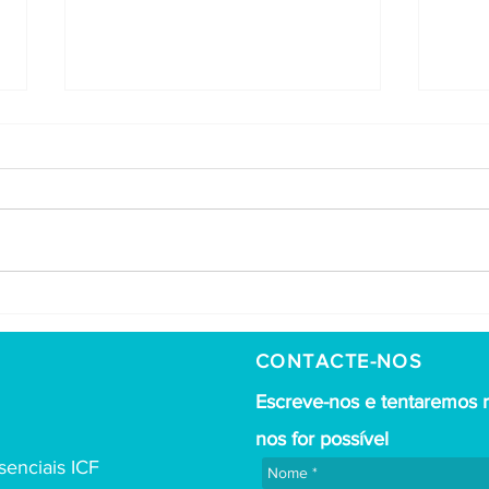
Trabalhar na
5 
,
cultura de
qu
apreciação e
pe
CONTACTE-NOS
valorização
di
Escreve-nos e tentaremos 
genuínas
pe
nos for possível
tr
enciais ICF